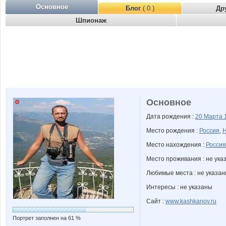
Основное
Блог
( 0 )
Др
Шпионаж
Основное
Дата рождения :
20 Марта
Место рождения :
Россия
,
Н
Место нахождения :
Россия
Место проживания : не ука
Любимые места : не указа
Интересы : не указаны
Сайт :
www.kashkanov.ru
Портрет заполнен на 61 %