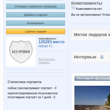
Комплименты
Отправить приватное сообщение
Комплиментов нет.
Вы не авторизованы! Чтоб
Добавить в друзья
Игнорировать
Сделать подарок
Метки лидеров
популярность:
120283 место
рейтинг
1
?
Интервью
Как получить
уровень?
Последние
фотогра
Статистика портрета:
сейчас просматривают портрет - 0
зарегистрированные пользователи
посетившие портрет за 7 дней - 0